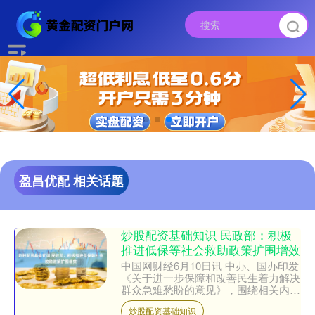
盈昌优配 相关话题
炒股配资基础知识 民政部：积极
推进低保等社会救助政策扩围增效
中国网财经6月10日讯 中办、国办印发
《关于进一步保障和改善民生着力解决
群众急难愁盼的意见》，围绕相关内
容，今日上午，国务院新闻办公室举行
炒股配资基础知识
新闻发布会，请国家发展....