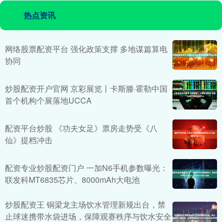
热点资讯
网络股票配资平台 强化政策支撑 多地谋篇算电
协同
炒股配资开户官网 京彩展览丨卡斯滕·霍勒中国
首个机构个展落地UCCA
配资平台炒股 《功夫女足》票房走势受《八
仙》提档冲击
配资专业炒股配资门户 一加N6手机参数曝光：
联发科MT6835芯片、8000mAh大电池
炒股配资王 铜梁龙主场饮水管理新规出台，禁
止球迷携带水袋进场，保障观赛秩序与饮水安全