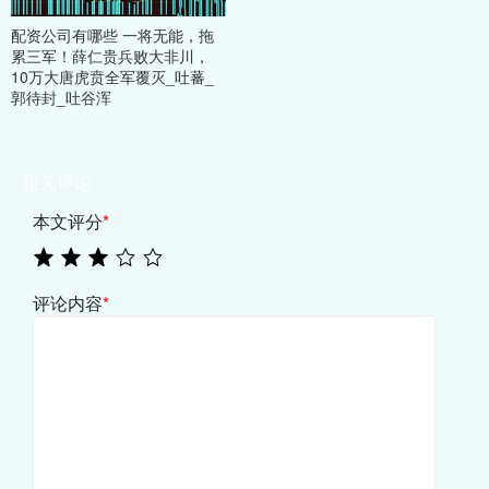
配资公司有哪些 一将无能，拖
累三军！薛仁贵兵败大非川，
10万大唐虎贲全军覆灭_吐蕃_
郭待封_吐谷浑
相关评论
本文评分
*
评论内容
*