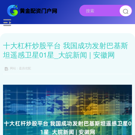
十大杠杆炒股平台 我国成功发射巴基斯
坦遥感卫星01星_大皖新闻 | 安徽网
网站：盈昌优配