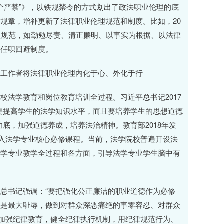
十个严禁”》，以铁规禁令的方式划出了政法职业伦理的底
规章，增补更新了法律职业伦理规范和制度。比如，20
理规范，如勤勉尽责、清正廉明、以事实为根据、以法律
如任职回避制度。
工作者将法律职业伦理内化于心、外化于行
校法学教育和岗位教育培训全过程。习近平总书记2017
要提高学生的法学知识水平，而且要培养学生的思想道德
底，加强道德养成，培养法治精神。教育部2018年发
列入法学专业核心必修课程。当前，法学院校普遍开设法
法学专业教学全过程和各方面，引导法学专业学生脑中有
总书记强调：“要把强化公正廉洁的职业道德作为必修
廉是最大耻辱，做到对群众深恶痛绝的事零容忍、对群众
要加强纪律教育，健全纪律执行机制，用纪律规范行为、