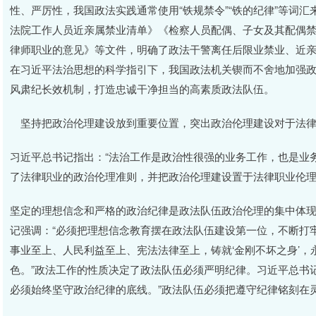
性、严厉性，我国政法实践通常使用“铁规禁令”“铁的纪律”等词
法院工作人员近亲属禁业清单》《检察人员配偶、子女及其配偶
律师职业的意见》等文件，明确了政法干警离任后限业禁业、近
在习近平法治思想的科学指引下，我国政法机关锲而不舍地加强
风肃纪长效机制，打造忠诚干净担当的高素质政法队伍。
坚持把政治伦理建设放到重要位置，突出政治伦理建设对于法律
习近平总书记指出：“法治工作是政治性很强的业务工作，也是业
了法律职业的政治伦理准则，并把政治伦理建设置于法律职业伦
坚定的理想信念和严格的政治纪律是政法队伍政治伦理的集中体
记强调：“必须把理想信念教育摆在政法队伍建设第一位，不断打
事业至上、人民利益至上、宪法法律至上，铸就‘金刚不坏之身’
色。”政法工作的性质决定了政法队伍必须严明纪律。习近平总书
必须始终坚守政治纪律的底线。”政法队伍必须把遵守纪律铭刻在