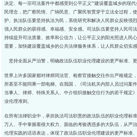
决定、每一宗司法案件中都感受到公平正义”“建设覆盖城乡的现代
民理念，把广察民情、广纳民意、广聚民智贯穿于立法全过程，
护。执法队伍要坚持执法为民，系统研究和解决人民群众反映强
强人民群众的获得感、幸福感、安全感。司法队伍要坚持人民司
持续提升司法质量、效率和公信力，让公平正义的阳光照进人民
需要，加快建设覆盖城乡的公共法律服务体系，让人民群众切实
坚持全面从严治警，明确政法队伍职业伦理建设的更严标准、更
世界上许多国家都对律师同法官、检察官接触交往作出严格规定
所甚至不能同乘一部电梯。在我国，《司法机关内部人员过问案
当事人、律师、特殊关系人、中介组织接触交往行为的若干规定
业伦理准则。
在所有法律职业中，承担执法司法职责的政法队伍的职业伦理标准
万人、手中掌握着很大权力、面临的考验诱惑多的大队伍，从严治
伦理实践的话语表达，体现了政法队伍职业伦理建设的更严标准