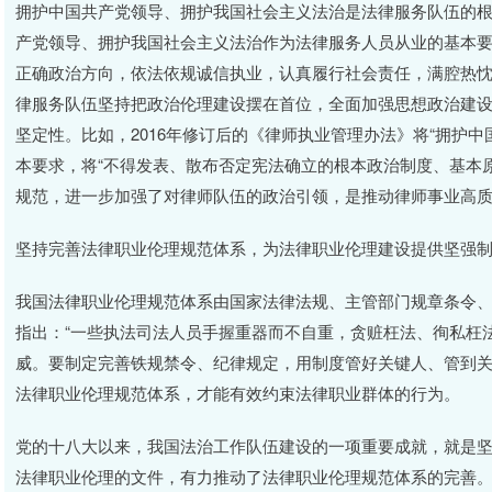
拥护中国共产党领导、拥护我国社会主义法治是法律服务队伍的根
产党领导、拥护我国社会主义法治作为法律服务人员从业的基本
正确政治方向，依法依规诚信执业，认真履行社会责任，满腔热忱
律服务队伍坚持把政治伦理建设摆在首位，全面加强思想政治建
坚定性。比如，2016年修订后的《律师执业管理办法》将“拥护
本要求，将“不得发表、散布否定宪法确立的根本政治制度、基本
规范，进一步加强了对律师队伍的政治引领，是推动律师事业高
坚持完善法律职业伦理规范体系，为法律职业伦理建设提供坚强
我国法律职业伦理规范体系由国家法律法规、主管部门规章条令
指出：“一些执法司法人员手握重器而不自重，贪赃枉法、徇私枉法，办
威。要制定完善铁规禁令、纪律规定，用制度管好关键人、管到关
法律职业伦理规范体系，才能有效约束法律职业群体的行为。
党的十八大以来，我国法治工作队伍建设的一项重要成就，就是
法律职业伦理的文件，有力推动了法律职业伦理规范体系的完善