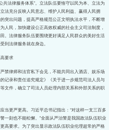
公共法律服务体系”。立法队伍要恪守以民为本、立法为
使立法充分反映人民意志、维护人民利益、赢得人民拥
烈的突出问题，提高严格规范公正文明执法水平，不断增
法为人民，加快建设公正高效权威的社会主义司法制度，
心田。法律服务队伍要围绕更好满足人民群众的美好生活
感受到法律服务就在身边。
高要求
，严禁律师和法官私下会见，不能共同出入酒店、娱乐场
件的记录和责任追究规定》《关于进一步规范司法人员与
》等文件，确立了司法人员处理内部关系和外部关系的职
应当更严更高。习近平总书记指出：“对这样一支三百多
警一刻也不能松懈。”全面从严治警是我国政法队伍职业
、更高要求。为了突出显示政法队伍职业伦理超常的严格